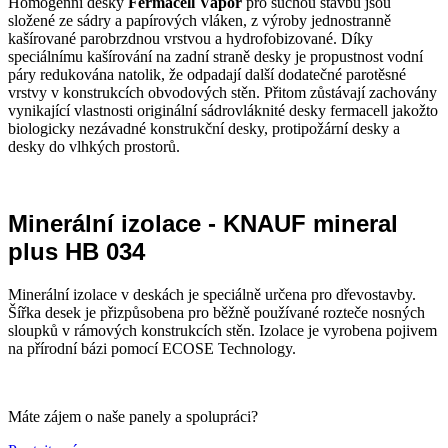
Homogenní desky
Fermacell Vapor
pro suchou stavbu jsou
složené ze sádry a papírových vláken, z výroby jednostranně
kašírované parobrzdnou vrstvou a hydrofobizované. Díky
speciálnímu kašírování na zadní straně desky je propustnost vodní
páry redukována natolik, že odpadají další dodatečné parotěsné
vrstvy v konstrukcích obvodových stěn. Přitom zůstávají zachovány
vynikající vlastnosti originální sádrovláknité desky fermacell jakožto
biologicky nezávadné konstrukční desky, protipožární desky a
desky do vlhkých prostorů.
Minerální izolace - KNAUF mineral
plus HB 034
Minerální izolace v deskách je speciálně určena pro dřevostavby.
Šířka desek je přizpůsobena pro běžně používané rozteče nosných
sloupků v rámových konstrukcích stěn. Izolace je vyrobena pojivem
na přírodní bázi pomocí ECOSE Technology.
Máte zájem o naše panely a spolupráci?