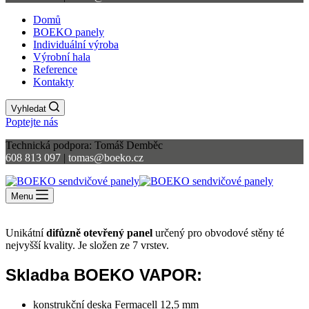
Domů
BOEKO panely
Individuální výroba
Výrobní hala
Reference
Kontakty
Vyhledat
Poptejte nás
Technická podpora:
Tomáš Demběc
608 813 097
|
tomas@boeko.cz
Menu
Unikátní
difůzně otevřený panel
určený pro obvodové stěny té
nejvyšší kvality. Je složen ze 7 vrstev.
Skladba BOEKO VAPOR:
konstrukční deska Fermacell 12,5 mm