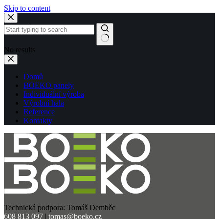
Skip to content
No results
Domů
BOEKO panely
Individuální výroba
Výrobní hala
Reference
Kontakty
Technická podpora:
Tomáš Demběc
608 813 097
|
tomas@boeko.cz