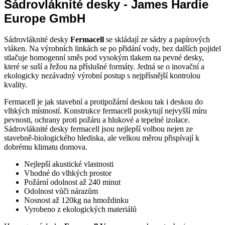
Sádrovláknité desky - James Hardie
Europe GmbH
Sádrovláknité desky
Fermacell
se skládají ze sádry a papírových
vláken. Na výrobních linkách se po přidání vody, bez dalších pojidel
stlačuje homogenní směs pod vysokým tlakem na pevné desky,
které se suší a řežou na příslušné formáty. Jedná se o inovační a
ekologicky nezávadný výrobní postup s nejpřísnější kontrolou
kvality.
Fermacell je jak stavební a protipožární deskou tak i deskou do
vlhkých místností. Konstrukce fermacell poskytují nejvyšší míru
pevnosti, ochrany proti požáru a hlukové a tepelné izolace.
Sádrovláknité desky fermacell jsou nejlepší volbou nejen ze
stavebně-biologického hlediska, ale velkou měrou přispívají k
dobrému klimatu domova.
Nejlepší akustické vlastnosti
Vhodné do vlhkých prostor
Požární odolnost až 240 minut
Odolnost vůči nárazům
Nosnost až 120kg na hmoždinku
Vyrobeno z ekologických materiálů